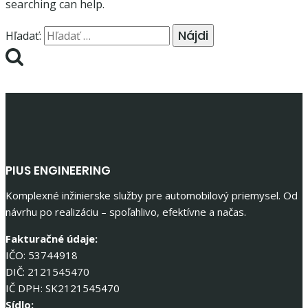
searching can help.
Hľadať:
PIUS ENGINEERING
Komplexné inžinierske služby pre automobilový priemysel. Od
návrhu po realizáciu – spoľahlivo, efektívne a načas.
Fakturačné údaje:
IČO: 53744918
DIČ: 2121545470
IČ DPH: SK2121545470
Sídlo: