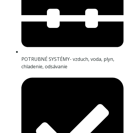
POTRUBNÉ SYSTÉMY- vzduch, voda, plyn,
chladenie, odsávanie